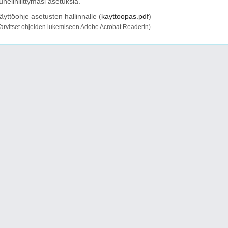
uhelinliittymäsi asetuksia.
äyttöohje asetusten hallinnalle (
kayttoopas.pdf
)
Tarvitset ohjeiden lukemiseen Adobe Acrobat Readerin)