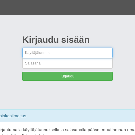
Kirjaudu sisään
Käyttäjätunnus
Salasana
Kirjaudu
siakasilmoitus
irjautumalla käyttäjätunnuksella ja salasanalla pääset muuttamaan om